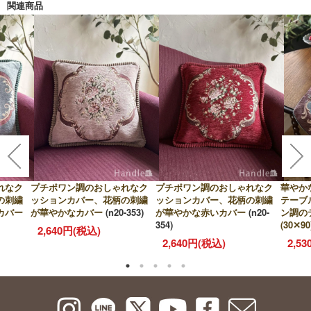
関連商品
れなク
プチポワン調のおしゃれなク
プチポワン調のおしゃれなク
華やか
の刺繍
ッションカバー、花柄の刺繍
ッションカバー、花柄の刺繍
テーブ
カバー
が華やかなカバー
(n20-353)
が華やかな赤いカバー
(n20-
ン調の
354)
(30✕90
2,640円(税込)
2,640円(税込)
2,5