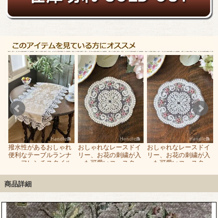
る
撥水性があるおしゃれ
おしゃれなレースドイ
おしゃれなレースドイ
チ
便利なテーブルランナ
リー、お花の刺繍が入
リー、お花の刺繍が入
フ
ー、フレンチスタイル
った可愛いコースター
った可愛いコースター
の華やかなレース（ベ
(ベージュ)
ージュ)
商品詳細