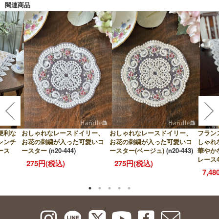
関連商品
便利な
おしゃれなレースドイリー、
おしゃれなレースドイリー、
フラン
レンチ
お花の刺繍が入った可愛いコ
お花の刺繍が入った可愛いコ
しゃれ
ース
ースター
(n20-444)
ースター(ベージュ)
(n20-443)
華やか
レース4
275円(税込)
275円(税込)
7,4