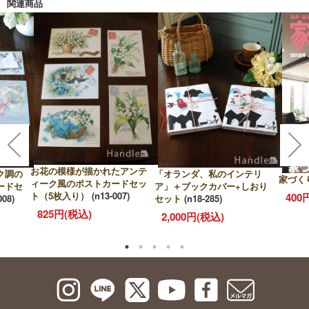
関連商品
お花の模様が描かれたアンテ
ク調の
「オランダ、私のインテリ
家づく
ィーク風のポストカードセッ
ードセ
ア」＋ブックカバー+しおり
ト（5枚入り）
(n13-007)
400
008)
セット
(n18-285)
825円(税込)
2,000円(税込)