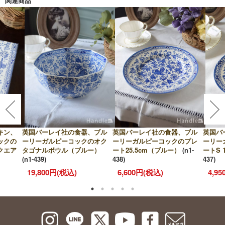
関連商品
キン、
英国バーレイ社の食器、ブル
英国バーレイ社の食器、ブル
英国バ
ックの
ーリーガルピーコックのオク
ーリーガルピーコックのプレ
ーリー
クエア
タゴナルボウル（ブルー）
ート25.5cm（ブルー）
(n1-
ートS 
(n1-439)
438)
437)
19,800円(税込)
6,600円(税込)
4,9