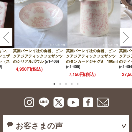
キン、
英国バーレイ社の食器、ピン
英国バーレイ社の食器、ピン
英国バ
フェザ
クアジアティックフェザンツ
クアジアティックフェザンツ
クアジ
ン（ス
のシリアルボウル
(n1-406)
のタンカードジャグS 190ml
のティー
2)
(n1-405)
(n1-404
4,950円(税込)
7,150円(税込)
27,
お客さまの声