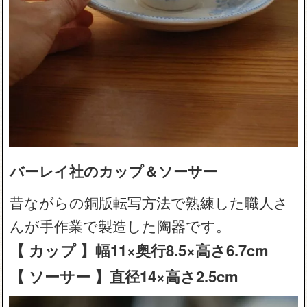
バーレイ社のカップ＆ソーサー
昔ながらの銅版転写方法で熟練した職人さ
んが手作業で製造した陶器です。
【 カップ 】幅11×奥行8.5×高さ6.7cm
【 ソーサー 】直径14×高さ2.5cm