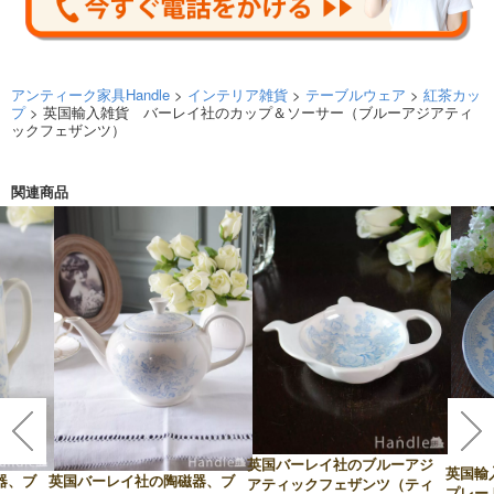
アンティーク家具Handle
>
インテリア雑貨
>
テーブルウェア
>
紅茶カッ
プ
> 英国輸入雑貨 バーレイ社のカップ＆ソーサー（ブルーアジアティ
ックフェザンツ）
関連商品
英国バーレイ社のブルーアジ
英国輸
器、ブ
英国バーレイ社の陶磁器、ブ
アティックフェザンツ（ティ
プレート