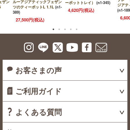
ェザン
ルーアジアティックフェザン
ーポットトレイ）
(n1-345)
ジアテ
S
ツのティーポットL 1.1L
(n1-
4,620円(税込)
(n1-189
389)
6,6
27,500円(税込)
お客さまの声
ご利用ガイド
よくある質問