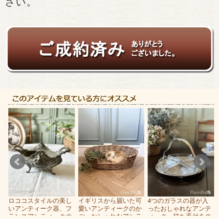
さい。
、
ロココスタイルの美し
イギリスから届いた可
4つのガラスの器が入
ー
いアンティーク器、フ
愛いアンティークのか
ったおしゃれなアンテ
き
ランスアンティークの
ご、おしゃれなアンテ
ィーク、持ち手付きの