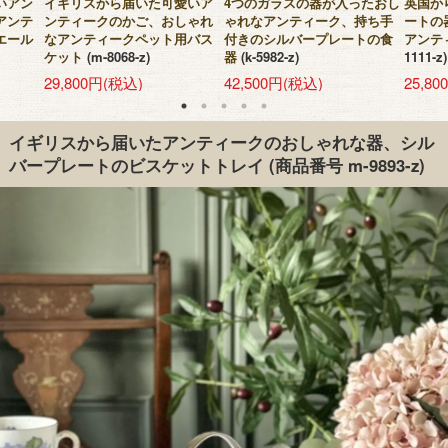
いアン
イギリスから届いた可愛いア
4つのガラスの器が入ったおし
英国か
アンテ
ンティークのかご、おしゃれ
ゃれなアンティーク、持ち手
ートの
エール
なアンティークペット用バス
付きのシルバープレートの食
アンテ
ケット
(m-8068-z)
器
(k-5982-z)
1111-z)
29,800円(税込)
42,500円(税込)
25,8
イギリスから届いたアンティークのおしゃれな器、シル
バープレートのビスケットトレイ
(商品番号 m-9893-z)