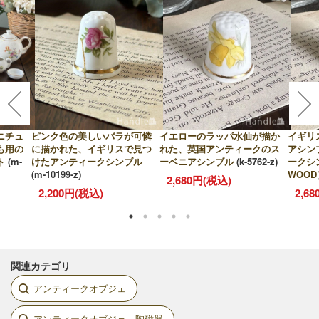
ニチュ
ピンク色の美しいバラが可憐
イエローのラッパ水仙が描か
イギリ
も用の
に描かれた、イギリスで見つ
れた、英国アンティークのス
アシン
ト
(m-
けたアンティークシンブル
ーベニアシンブル
(k-5762-z)
ークシ
(m-10199-z)
WOOD
2,680円(税込)
2,200円(税込)
2,6
関連カテゴリ
アンティークオブジェ
アンティークオブジェ 陶磁器