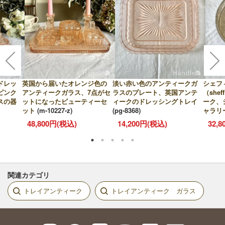
ドレッ
英国から届いたオレンジ色の
淡い赤い色のアンティークガ
シェフ
ピンク
アンティークガラス、7点がセ
ラスのプレート、英国アンテ
（she
スの器
ットになったビューティーセ
ィークのドレッシングトレイ
ーク、
ット
(m-10227-z)
(pg-8368)
ャラリ
48,800円(税込)
14,200円(税込)
32,
関連カテゴリ
トレイアンティーク
トレイアンティーク ガラス