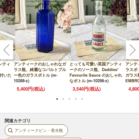
ンティ
アンティークのおしゃれなガ
とっても可愛い英国アンティ
アンテ
ラス瓶、綺麗なコバルトブル
ークのソース瓶、Daddies'
ラスボ
が付いた
ー色のガラスボトル
(m-
Favourite Sauce のおしゃれ
ガラス瓶
10288-z)
なボトル
(m-10298-z)
EMBR
z)
5,400円(税込)
3,540円(税込)
4,8
関連カテゴリ
アンティークビン・香水瓶