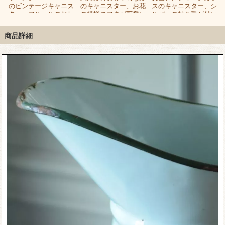
のビンテージキャニス
のキャニスター、お花
スのキャニスター、シ
ト
ター、フルールのおし
の模様のフタが可愛い
ルバーの持ち手が付い
ゃれなキャニスター
ビスケットバロー
たビスケットバロー
（FLOUR）
商品詳細