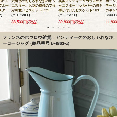
のビン
六角形のおしゃれな形のキャ
英国アンティークガラスのキ
ホーン
フルー
ニスター、お花の模様のフタ
ャニスター、シルバーの持ち
テージ、
スター
が可愛いビスケットバロー
手が付いたビスケットバロー
のキャニ
z)
(m-10238-z)
(m-10237-z)
9844-z)
38,500円(税込)
32,800円(税込)
11,8
フランスのホウロウ雑貨、アンティークのおしゃれなホ
ーロージャグ
(商品番号 k-4863-z)