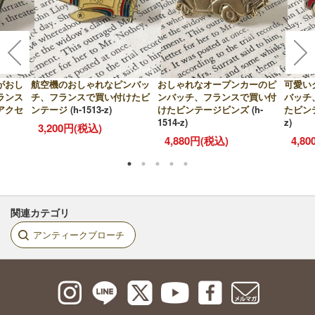
がおし
航空機のおしゃれなピンバッ
おしゃれなオープンカーのピ
可愛い
ランス
チ、フランスで買い付けたビ
ンバッチ、フランスで買い付
バッチ
アクセ
ンテージ
(h-1513-z)
けたビンテージビンズ
(h-
たビン
1514-z)
z)
3,200円(税込)
4,880円(税込)
4,8
関連カテゴリ
アンティークブローチ