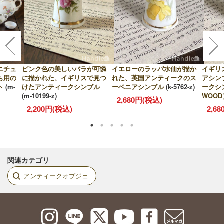
ニチュ
ピンク色の美しいバラが可憐
イエローのラッパ水仙が描か
イギリ
も用の
に描かれた、イギリスで見つ
れた、英国アンティークのス
アシン
ト
(m-
けたアンティークシンブル
ーベニアシンブル
(k-5762-z)
ークシ
(m-10199-z)
WOOD
2,680円(税込)
2,200円(税込)
2,6
関連カテゴリ
アンティークオブジェ