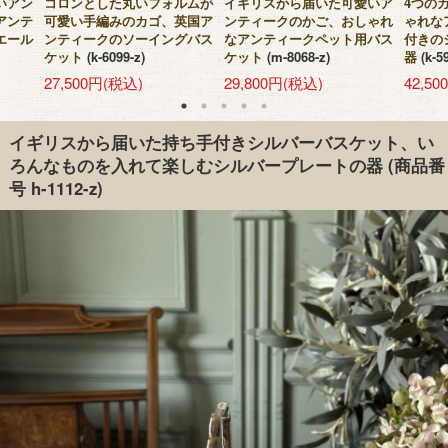
いアン
コロンとした丸いフォルムが
イギリスから届いた可愛いア
4つの
アンテ
可愛い手編みのカゴ、英国ア
ンティークのかご、おしゃれ
ゃれな
エール
ンティークのソーイングバス
なアンティークペット用バス
付きの
ケット
(k-6099-z)
ケット
(m-8068-z)
器
(k-5
27,500円(税込)
29,800円(税込)
42,5
イギリスから届いた持ち手付きシルバーバスケット、い
ろんなものを入れて楽しむシルバープレートの器
(商品番
号 h-1112-z)