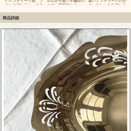
ー
いアンティーク器、フ
ルムが可愛い手編みの
愛いアンティークのか
き
ランスアンティークの
カゴ、英国アンティー
ご、おしゃれなアンテ
ジャルディニエール
クのソーイングバスケ
ィークペット用バスケ
ット
ット
商品詳細