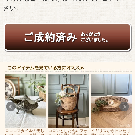
さい。
、
ロココスタイルの美し
コロンとした丸いフォ
イギリスから届いた可