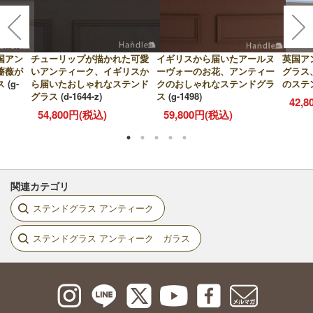
国アン
チューリップが描かれた可愛
イギリスから届いたアールヌ
英国ア
薔薇が
いアンティーク、イギリスか
ーヴォーのお花、アンティー
グラス
ス
(g-
ら届いたおしゃれなステンド
クのおしゃれなステンドグラ
のステ
グラス
(d-1644-z)
ス
(g-1498)
42,
54,800円(税込)
59,800円(税込)
関連カテゴリ
ステンドグラス アンティーク
ステンドグラス アンティーク ガラス