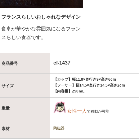
フランスらしいおしゃれなデザイン
食卓が華やかな雰囲気になるフラン
スらしい食器です。
cf-1437
商品番号
【カップ】幅11.8×奥行き9×高さ6cm
【ソーサー】幅14.5×奥行き14.5×高さ2cm
サイズ
【内容量】250ｍL
重量
女性一人
で移動が可能
陶磁器
素材