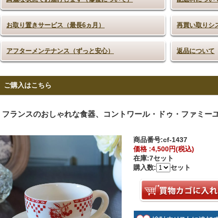
お取り置きサービス（最長6ヵ月）
再買い取りシ
アフターメンテナンス（ずっと安心）
返品について
ご購入はこちら
フランスのおしゃれな食器、コントワール・ドゥ・ファミーユの
商品番号:
cf-1437
価格 :
4,500円(税込)
在庫:
7セット
購入数:
セット