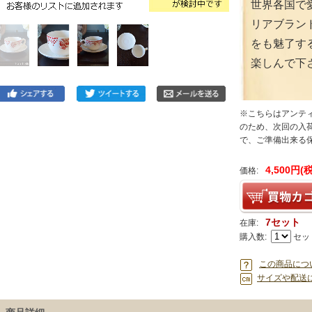
世界各国で
リアブラン
をも魅了す
楽しんで下
※こちらはアンテ
のため、次回の入荷
で、ご準備出来る
4,500円(
価格:
7セット
在庫:
購入数:
セッ
この商品につ
サイズや配送