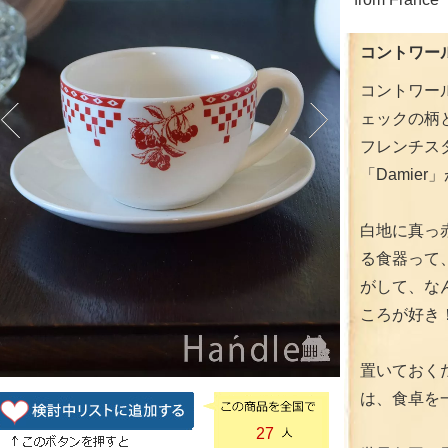
コントワール
コントワー
ェックの柄
フレンチス
「Damie
白地に真っ
る食器って
がして、な
ころが好き
置いておく
は、食卓を
27