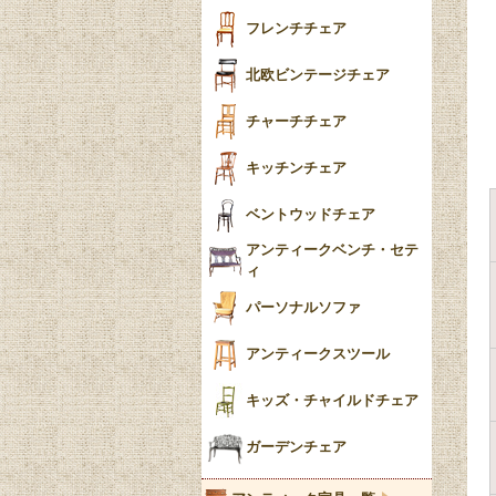
おしゃれラグ
フレンチカブリオール
フレンチチェア
ごみ箱
カブリオールレッグ
北欧ビンテージチェア
収納箱
パッドフット
チャーチチェア
クロウ＆ボール
クッション
キッチンチェア
ブラケットフィート
おしゃれなカーテン
ベントウッドチェア
バンフット
マルチクロス・カバ
アンティークベンチ・セテ
ー
ィ
トライポッド
ミラー
パーソナルソファ
バラスター
花瓶おしゃれ
アンティークスツール
陶磁器の模様一覧
陶器の人形
キッズ・チャイルドチェア
イマリ（IMARI）
ブルー＆ホワイト
キャンドルホルダー
ガーデンチェア
ブルーウィローパターン