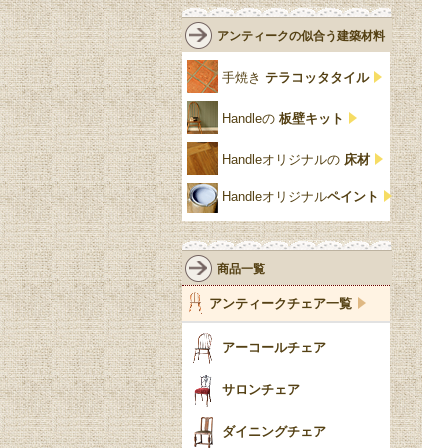
白・ホワイト
ローズウッド材
ロイドルーム
シノワズリ
ルネット
花台
アンティークの似合う建築材料
クリア・透明
サテンウッド材
コントワールドファミー
シャビーシック
アカンサス
ユ
手焼き
テラコッタタイル
仏壇おしゃれ
黒・ブラック
ビーチ材
クイーンアン様式
パイクラスト
ジェニファーテイラー
Handleの
板壁キット
靴箱収納
トーラ材
エドワーディアン
アーチ
チェスターフィールド
Handleオリジナルの
床材
スリッパ収納
チッペンデール様式
ハスク
リリパットレーン
Handleオリジナル
ペイント
おしゃれな傘立て
ミッドセンチュリー
脚のモチーフ一覧
アングルポイズ
壁掛け家具
アールヌーボー
ターニングレッグ
ウォーカー＆ホール
商品一覧
パーテーション・間
アールデコ
バルボスレッグ
アンティークチェア一覧
仕切り
ヴィクトリアン
ボビンターニング
ガーデンファニチャ
アーコールチェア
ー
ツイスト
サロンチェア
食器おしゃれ
テーパードレッグ
ダイニングチェア