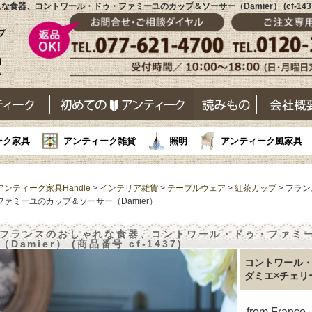
食器、コントワール・ドゥ・ファミーユのカップ＆ソーサー（Damier） (cf-14
ーク家具
アンティーク雑貨
照明
アンティーク風家具
アンティーク家具Handle
>
インテリア雑貨
>
テーブルウェア
>
紅茶カップ
> フラ
ファミーユのカップ＆ソーサー（Damier）
フランスのおしゃれな食器、コントワール・ドゥ・ファミ
（Damier） (商品番号 cf-1437)
コントワール
ダミエ×チェリ
from France