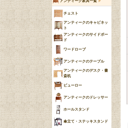
アンティーク家具一覧
フローブルー（Flow
チェスト
Blue）
アンティークのキャビネッ
YUAN
ト
アンティークのサイドボー
チンツ
ド
クリノリン
ワードローブ
アンティークのテーブル
アンティークのデスク・書
斎机
ビューロー
アンティークのドレッサー
ホールスタンド
傘立て・ステッキスタンド