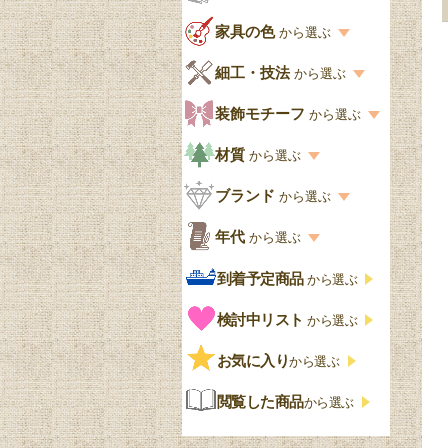
リビング
スタイル一覧
家具の色
から選ぶ
書棚
キッチン・ダイニング
英国アンティーク
家具の色一覧
細工・技法
から選ぶ
デスクおしゃれ
寝室
英国クラシック
カスタード色
細工・技法の一覧
装飾モチーフ
から選ぶ
食器棚おしゃれ
書斎
北欧ビンテージ
アップルパイ色
象嵌・マーケットリー
模様の一覧
材質
から選ぶ
木製ワゴン
和室
フレンチエレガント
カラメルソース色
寄木・パーケットリー
ペディメント
材質の一覧
ブランド
から選ぶ
テーブルおしゃれ
玄関・ガーデン
ナチュラルカントリー
チョコレート色
浮き彫り（レリーフ）
コーニス
オーク材
ブランド一覧
年代
から選ぶ
おしゃれな椅子・チ
様式一覧
オリーブ色
透かし彫り
アプライドモールディン
マホガニー
ェア
Handleオリジナル
年代別の一覧
到着予定商品
から選ぶ
グ
ゴシック・チューダー様
ペイント、カラー
プチポワン
ウォールナット材
洋服タンス
ウィリアムモリス
アンティーク
式
検討中リスト
から選ぶ
ストラップワーク
赤
バーボラ細工
チーク材
アーコール
ビンテージ
チェストおしゃれ
エリザベス様式
お気に入り
雷文
から選ぶ
青
パイン材
G-PLAN
アンティーク調
ジャコビアン
クローゼット
ビーディング
閲覧した商品
から選ぶ
緑
エルム材
NATHAN
ロココ様式
リネンフォールド
鏡台