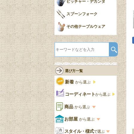
ピッチャー・デカンタ
スプーンフォーク
その他テーブルウェア
選び方一覧
新着
から選ぶ
コーディネート
から選ぶ
商品
から選ぶ
商品一覧を見る
お部屋
から選ぶ
お部屋から選ぶ一覧
スタイル・様式
収納家具
で選ぶ