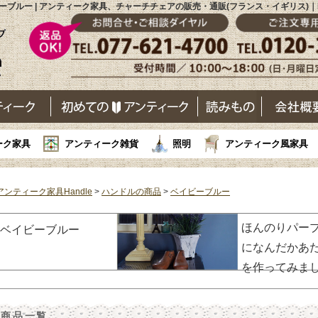
ーブルー | アンティーク家具、チャーチチェアの販売・通販(フランス・イギリス)｜Ha
ーク家具
アンティーク雑貨
照明
アンティーク風家具
アンティーク家具Handle
>
ハンドルの商品
>
ベイビーブルー
ほんのりパー
ベイビーブルー
になんだかあ
を作ってみま
商品一覧