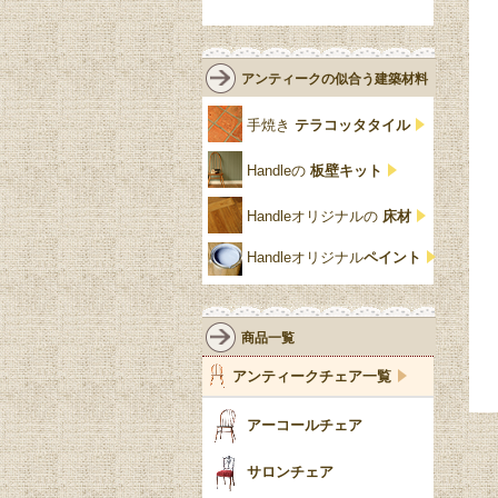
緑
エルム材
NATHAN
ロココ様式
リネンフォールド
鏡台
白・ホワイト
ローズウッド材
ロイドルーム
シノワズリ
ルネット
花台
アンティークの似合う建築材料
クリア・透明
サテンウッド材
コントワールドファミー
シャビーシック
アカンサス
ユ
手焼き
テラコッタタイル
仏壇おしゃれ
黒・ブラック
ビーチ材
クイーンアン様式
パイクラスト
ジェニファーテイラー
Handleの
板壁キット
靴箱収納
トーラ材
エドワーディアン
アーチ
チェスターフィールド
Handleオリジナルの
床材
スリッパ収納
チッペンデール様式
ハスク
リリパットレーン
Handleオリジナル
ペイント
おしゃれな傘立て
ミッドセンチュリー
脚のモチーフ一覧
アングルポイズ
壁掛け家具
アールヌーボー
ターニングレッグ
ウォーカー＆ホール
商品一覧
パーテーション・間
アールデコ
バルボスレッグ
アンティークチェア一覧
仕切り
ヴィクトリアン
ボビンターニング
ガーデンファニチャ
アーコールチェア
ー
ツイスト
サロンチェア
食器おしゃれ