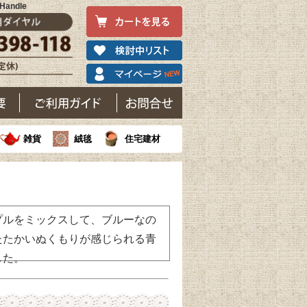
ndle
雑貨
絨毯
住宅建材
プルをミックスして、ブルーなの
たたかいぬくもりが感じられる青
した。