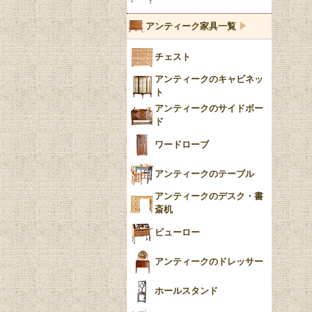
ブルーウィローパターン
アンティーク家具一覧
フローブルー（Flow
チェスト
Blue）
アンティークのキャビネッ
YUAN
ト
アンティークのサイドボー
チンツ
ド
クリノリン
ワードローブ
アンティークのテーブル
アンティークのデスク・書
斎机
ビューロー
アンティークのドレッサー
ホールスタンド