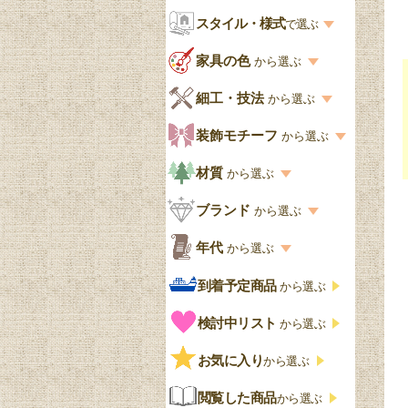
お部屋から選ぶ一覧
スタイル・様式
収納家具
で選ぶ
リビング
スタイル一覧
家具の色
から選ぶ
書棚
キッチン・ダイニング
英国アンティーク
家具の色一覧
細工・技法
から選ぶ
デスクおしゃれ
寝室
英国クラシック
カスタード色
細工・技法の一覧
装飾モチーフ
から選ぶ
食器棚おしゃれ
書斎
北欧ビンテージ
アップルパイ色
象嵌・マーケットリー
模様の一覧
材質
から選ぶ
木製ワゴン
和室
フレンチエレガント
カラメルソース色
寄木・パーケットリー
ペディメント
材質の一覧
ブランド
から選ぶ
テーブルおしゃれ
玄関・ガーデン
ナチュラルカントリー
チョコレート色
浮き彫り（レリーフ）
コーニス
オーク材
ブランド一覧
年代
から選ぶ
おしゃれな椅子・チ
様式一覧
オリーブ色
透かし彫り
アプライドモールディン
マホガニー
ェア
Handleオリジナル
年代別の一覧
到着予定商品
から選ぶ
グ
ゴシック・チューダー様
ペイント、カラー
プチポワン
ウォールナット材
洋服タンス
ウィリアムモリス
アンティーク
式
検討中リスト
から選ぶ
ストラップワーク
赤
バーボラ細工
チーク材
アーコール
ビンテージ
チェストおしゃれ
エリザベス様式
お気に入り
雷文
から選ぶ
青
パイン材
G-PLAN
アンティーク調
ジャコビアン
クローゼット
ビーディング
閲覧した商品
から選ぶ