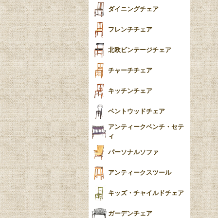
テーパードレッグ
ダイニングチェア
おしゃれラグ
フレンチカブリオール
フレンチチェア
ごみ箱
カブリオールレッグ
北欧ビンテージチェア
収納箱
パッドフット
チャーチチェア
クロウ＆ボール
クッション
キッチンチェア
ブラケットフィート
おしゃれなカーテン
ベントウッドチェア
バンフット
マルチクロス・カバ
アンティークベンチ・セテ
ー
ィ
トライポッド
ミラー
パーソナルソファ
バラスター
花瓶おしゃれ
アンティークスツール
陶磁器の模様一覧
陶器の人形
キッズ・チャイルドチェア
イマリ（IMARI）
ブルー＆ホワイト
キャンドルホルダー
ガーデンチェア