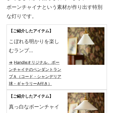
ボーンチャイナという素材が作り出す特別
な灯りです。
【ご紹介したアイテム】
こぼれる明かりを楽し
むランプ
Handleオリジナル、真
Handleオリジナル、ボー
っ白なボーンチャイナ
ンチャイナのペンダントラン
プＡ（コード・シャンデリア
のペンダントライト
球・ギャラリーA付き）
【ご紹介したアイテム】
真っ白なボーンチャイ