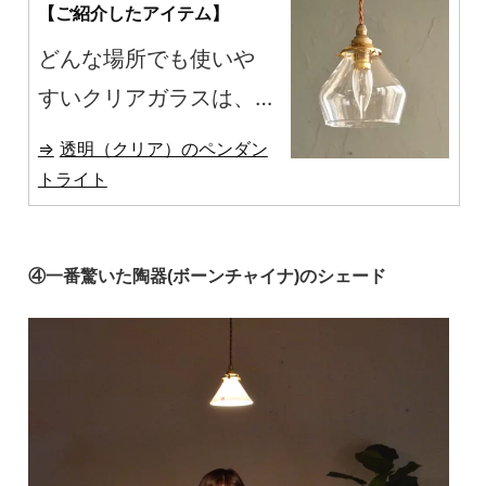
【ご紹介したアイテム】
どんな場所でも使いや
すいクリアガラスは、
シェードを通したあた
透明（クリア）のペンダン
たかな灯りが美しく広
トライト
がります。
④一番驚いた陶器(ボーンチャイナ)のシェード