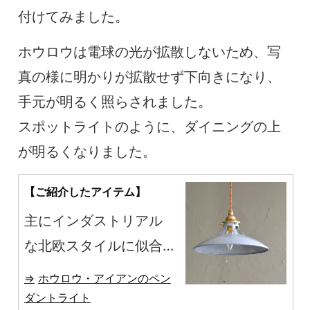
付けてみました。
ホウロウは電球の光が拡散しないため、写
真の様に明かりが拡散せず下向きになり、
手元が明るく照らされました。
スポットライトのように、ダイニングの上
が明るくなりました。
【ご紹介したアイテム】
主にインダストリアル
な北欧スタイルに似合
う琺瑯（ホウロウ）の
ホウロウ・アイアンのペン
ペンダントライトをご
ダントライト