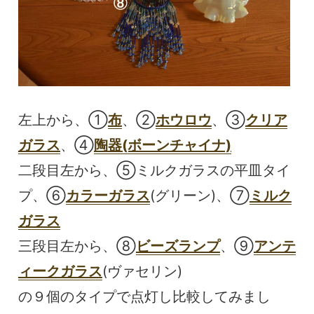
左上から、①
布
、②
ホウロウ
、③
クリア
ガラス
、④
陶器(ボーンチャイナ)
二段目左から、⑤ミルクガラスの平皿タイ
プ、⑥
カラーガラス
(グリーン)、⑦
ミルク
ガラス
三段目左から、⑧
ビーズランプ
、⑨
アンテ
ィークガラス
(ヴァセリン)
の９個のタイプで点灯し比較してみまし