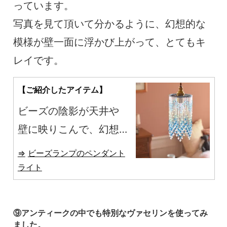
っています。
写真を見て頂いて分かるように、幻想的な
模様が壁一面に浮かび上がって、とてもキ
レイです。
【ご紹介したアイテム】
ビーズの陰影が天井や
壁に映りこんで、幻想
的な雰囲気を演出して
ビーズランプのペンダント
くれます。
ライト
⑨アンティークの中でも特別なヴァセリンを使ってみ
ました。