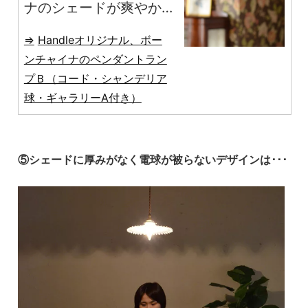
ナのシェードが爽やか
なHandleオリジナルの
Handleオリジナル、ボー
ペンダントランプ
ンチャイナのペンダントラン
プＢ（コード・シャンデリア
球・ギャラリーA付き）
⑤シェードに厚みがなく電球が被らないデザインは･･･