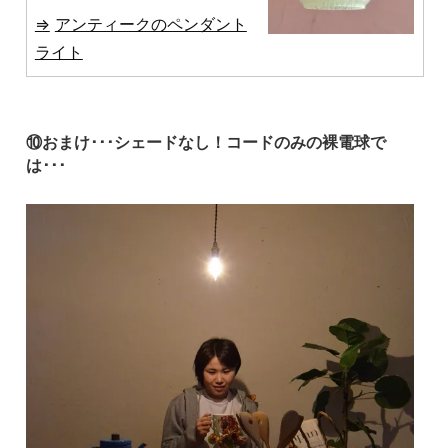
れたデザインのペンダ
アンティークのペンダント
ントライトたち。一気
ライト
に垢抜けた空間を作り
上げてくれます。
⑩おまけ･･･シェードなし！コードのみの裸電球で
は･･･