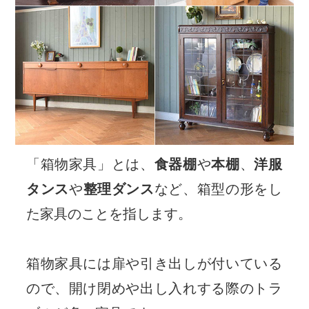
「箱物家具」とは、
食器棚
や
本棚
、
洋服
タンス
や
整理ダンス
など、箱型の形をし
た家具のことを指します。
箱物家具には扉や引き出しが付いている
ので、開け閉めや出し入れする際のトラ