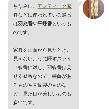
ちなみに、
アンティーク家
具
などに使われている蝶番
は
羽兆番
や
平蝶番
というも
のです。
家具を正面から見たとき、
見えないように隠すスライ
ド蝶番に対し、羽蝶番は見
せる蝶番なので、装飾があ
るものや真鍮製のものな
ど、見た目が美しいものも
多いです。