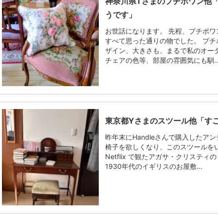
神奈川県Tさまのプチポワン他
うです」
お世話になります。 先程、プチポ
すべて思った通りの物でした。 プ
ザイン、大きさも、まるで私のオー
チェアの色等、部屋の雰囲気にも馴..
東京都Yさまのスツール他「す
昨年末にHandleさんで購入したア
椅子を欲しくなり、このスツールを
Netflix で観たアガサ・クリステ
1930年代のイギリスのお屋敷...