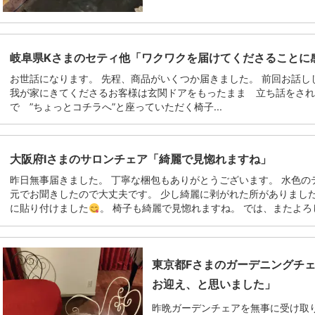
岐阜県Kさまのセティ他「ワクワクを届けてくださることに
お世話になります。 先程、商品がいくつか届きました。 前回お話
我が家にきてくださるお客様は玄関ドアをもったまま 立ち話をさ
で ”ちょっとコチラへ”と座っていただく椅子...
大阪府Iさまのサロンチェア「綺麗で見惚れますね」
昨日無事届きました。 丁寧な梱包もありがとうございます。 水色の
元でお聞きしたので大丈夫です。 少し綺麗に剥がれた所がありまし
に貼り付けました
。 椅子も綺麗で見惚れますね。 では、またよろし.
東京都Fさまのガーデニングチ
お迎え、と思いました」
昨晩ガーデンチェアを無事に受け取