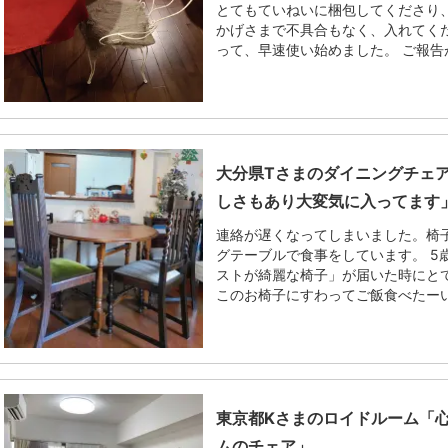
とてもていねいに梱包してくださり
かげさまで不具合もなく、入れてく
って、早速使い始めました。 ご報告が.
大分県Tさまのダイニングチェ
しさもあり大変気に入ってます
連絡が遅くなってしまいました。椅
グテーブルで食事をしています。 5
ストが綺麗な椅子」が届いた時にと
このお椅子にすわってご飯食べたーい」
東京都Kさまのロイドルーム「
ムのチェア」