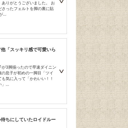
、ありがとうございました。 お
ださったフェルトを脚の裏に貼
..
ア他「スッキリ感で可愛いら
」
子が3脚揃ったので早速ダイニン
歳の息子が初めの一脚目「ツイ
ても気に入って「かわいい！！
...
心待ちにしていたロイドルー