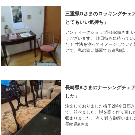
三重県Oさまのロッキングチェ
とてもいい気持ち」
アンティークショップHandleさま
うございます。 昨日待ちに待って
た！ 寸法を測ってイメージしてい
アで、私の狭い部屋でも違和感...
長崎県Kさまのナーシングチェ
した」
注文しておりました椅子2脚今日届き
て、並べました。脚を高く作り直し
収まりました。 有り難う御座いまし
長崎県Kさま