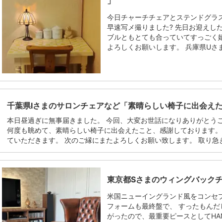
」
今日チャーチチェアとステンドグラ
早速写メ撮りました? 先日お迎えし
ブルともとても合っていてすっごく
よろしくお願いします。 兵庫県Uさま.
千葉県Iさまのサロンチェアなど「素晴らしい椅子に出会え
本日昼過ぎに無事届きました。 今回、大変お世話になりありがとう
何度も眺めて、素晴らしい椅子に出会えたこと、感謝しております。
ていただきます。 次のご縁にまたよろしくお願い致します。 取り急ぎ.
東京都Sさまのウィングバック
米国ニューイングランド風をコンセ
フォームも最終盤で、 すったもんだ
がったので、最重要ピースとしてHAN