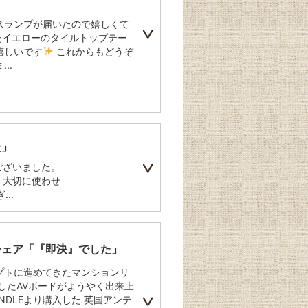
スランプが届いたので嬉しくて
たイエローのタイルトップテー
嬉しいです
これからもどうぞ
..
た」
ございました。
 大切に使わせ
..
チェア「『即決』でした」
プトに進めてきたマンションリ
したAVボードがようやく出来上
DLEより購入した 英国アンテ