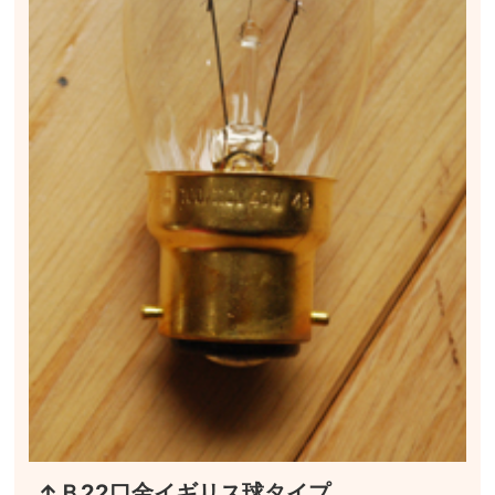
↑Ｂ22口金イギリス球タイプ