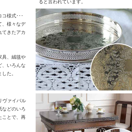
ると言われています。
コ様式･･･
て、様々なデ
れてきたアカ
家具、絨毯や
ど、いろんな
ました。
リヴァイバル
紙などのいろ
たことで、再