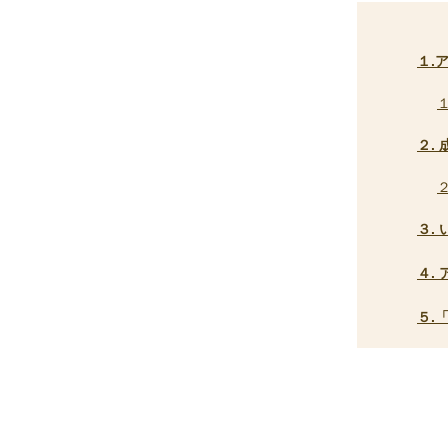
１.
２.
３.
４.
５.