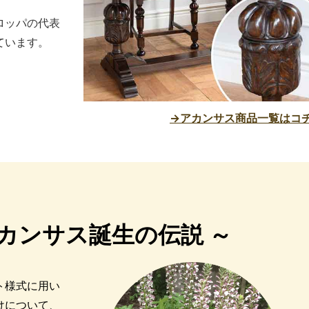
ロッパの代表
ています。
→アカンサス商品一覧はコ
カンサス誕生の伝説 ～
ト様式に用い
けについて、