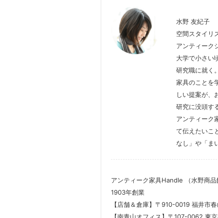
水野 友紀子
空間スタイリ
アンティークシ
大学で小さい
研究職に就く
家具のことを
しい提案が、
研究に没頭す
アンティーク
て伝えたいこ
なし」や「ま
アンティーク家具Handle
（水野商品
1903年創業
【店舗＆倉庫】
〒910-0019 福井市春
【南青山オフィス】
〒107-0062 東