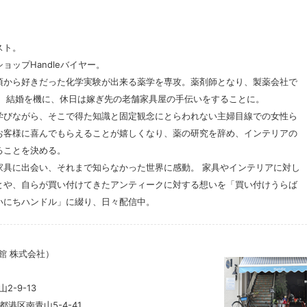
スト。
ョップHandleバイヤー。
頃から好きだった化学実験が出来る薬学を専攻。薬剤師となり、製薬会社で
。 結婚を機に、休日は嫁ぎ先の老舗家具屋の手伝いをすることに。
学びながら、そこで得た知識と固定観念にとらわれない主婦目線での女性ら
お客様に喜んでもらえることが嬉しくなり、薬の研究を辞め、インテリアの
ることを決める。
家具に出会い、それまで知らなかった世界に感動。 家具やインテリアに対し
とや、自らが買い付けてきたアンティークに対する想いを「買い付けうらば
いにちハンドル」に綴り、日々配信中。
館 株式会社）
山2-9-13
京都港区南青山5-4-41