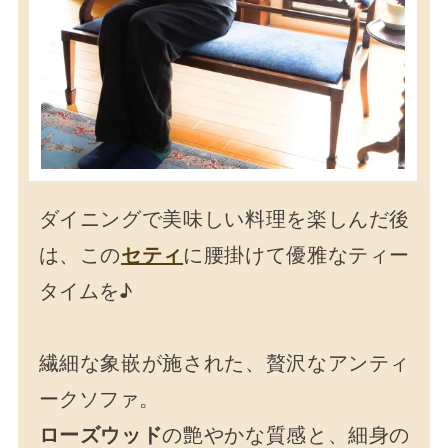
ダイニングで美味しい料理を楽しんだ後
は、この
セティ
に腰掛けて優雅なティー
タイムを♪
繊細な象嵌が施された、贅沢なアンティ
ークソファ。
ローズウッド
の艶やかな質感と、細身の