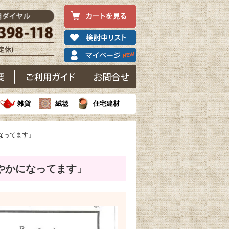
雑貨
絨毯
住宅建材
なってます」
やかになってます」