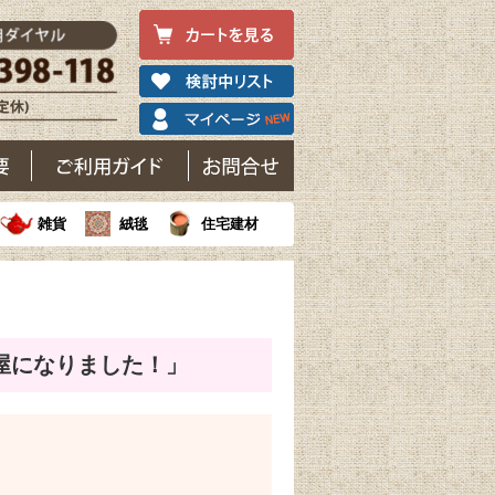
雑貨
絨毯
住宅建材
屋になりました！」