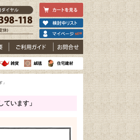
雑貨
絨毯
住宅建材
す」
しています」