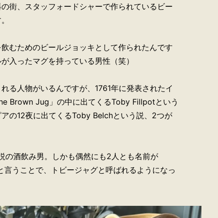
器の街、スタッフォードシャーで作られているビー
す。
を飲むためのビールジョッキとして作られたんです
ルが入ったマグを持っている男性（笑）
れる人物がいるんですが、1761年に発表されたイ
Brown Jug」の中に出てくるToby Fillpotという
の12夜に出てくるToby Belchという説、2つが
伝説の酒飲み男。しかも偶然にも2人とも名前が
！と言うことで、トビージャグと呼ばれるようになっ