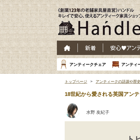
アンティークチェア
アンティ
トップページ
アンティークの語源や歴
18世紀から愛される英国アン
水野 友紀子
トビ