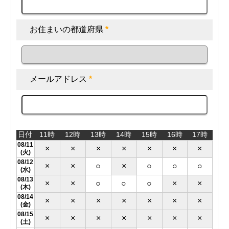
お住まいの都道府県
*
メールアドレス
*
日付
11時
12時
13時
14時
15時
16時
17時
08/11
×
×
×
×
×
×
×
(火)
08/12
×
×
○
×
○
○
○
(水)
08/13
×
×
○
○
○
×
×
(木)
08/14
×
×
×
×
×
×
×
(金)
08/15
×
×
×
×
×
×
×
(土)