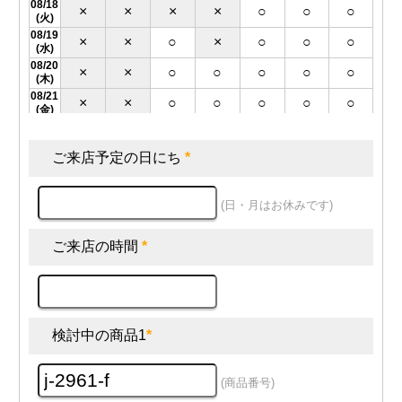
08/18
×
×
×
×
○
○
○
(火)
08/19
×
×
○
×
○
○
○
(水)
08/20
×
×
○
○
○
○
○
(木)
08/21
×
×
○
○
○
○
○
(金)
08/22
○
○
○
○
○
×
○
(土)
ご来店予定の日にち
*
08/25
×
×
○
○
○
○
○
(火)
08/26
×
×
○
○
○
○
○
(水)
(日・月はお休みです)
08/27
×
×
○
○
○
○
○
(木)
ご来店の時間
*
08/28
×
×
○
○
○
○
○
(金)
08/29
○
○
○
○
○
○
×
(土)
09/01
×
×
○
○
○
○
○
(火)
検討中の商品1
*
09/02
×
×
○
○
○
○
○
(水)
09/03
×
×
○
○
○
○
○
(商品番号)
(木)
09/04