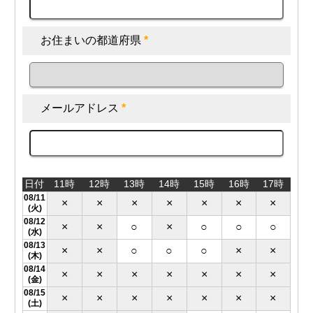
お住まいの都道府県
*
メールアドレス
*
日付
11時
12時
13時
14時
15時
16時
17時
08/11
×
×
×
×
×
×
×
(火)
08/12
×
×
○
×
○
○
○
(水)
08/13
×
×
○
○
○
×
×
(木)
08/14
×
×
×
×
×
×
×
(金)
08/15
×
×
×
×
×
×
×
(土)