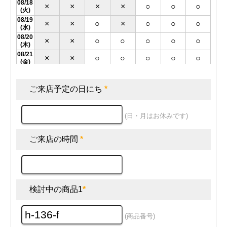
08/18
×
×
×
×
○
○
○
(火)
08/19
×
×
○
×
○
○
○
(水)
08/20
×
×
○
○
○
○
○
(木)
08/21
×
×
○
○
○
○
○
(金)
08/22
○
○
○
○
○
×
○
(土)
ご来店予定の日にち
*
08/25
×
×
○
○
○
○
○
(火)
08/26
×
×
○
○
○
○
○
(水)
(日・月はお休みです)
08/27
×
×
○
○
○
○
○
(木)
ご来店の時間
*
08/28
×
×
○
○
○
○
○
(金)
08/29
○
○
○
○
○
○
×
(土)
09/01
×
×
○
○
○
○
○
(火)
検討中の商品1
*
09/02
×
×
○
○
○
○
○
(水)
09/03
×
×
○
○
○
○
○
(商品番号)
(木)
09/04