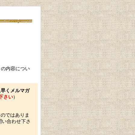
トの内容につい
足早くメルマガ
下さい
）
。
ものではありま
問い合わせ下さ