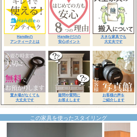
Handleの
Handleだけの
大きな家具でも
アンティークとは
安心ポイント
大丈夫です
置き場がなくても
疑問や質問に
お客様の声を
大丈夫です
お答えします
ご紹介します
この家具を使ったスタイリング