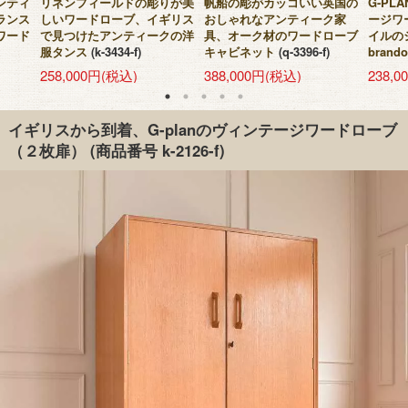
ンティ
リネンフィールドの彫りが美
帆船の彫がカッコいい英国の
G-P
ランス
しいワードローブ、イギリス
おしゃれなアンティーク家
ージワ
ワード
で見つけたアンティークの洋
具、オーク材のワードローブ
イルの
服タンス
(k-3434-f)
キャビネット
(q-3396-f)
brand
258,000円(税込)
388,000円(税込)
238,
イギリスから到着、G-planのヴィンテージワードローブ
（２枚扉）
(商品番号 k-2126-f)