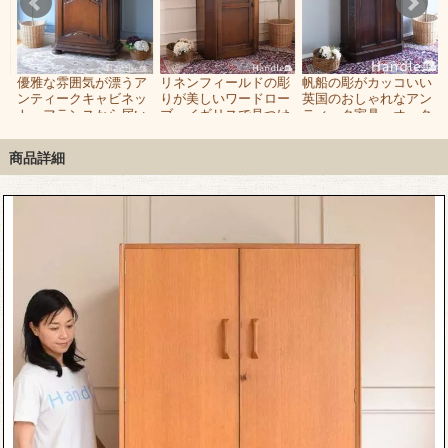
ア
優雅な雰囲気が漂うア
リネンフィールドの彫
帆船の彫がカッコいい
れ
ンティークキャビネッ
りが美しいワードロー
英国のおしゃれなアン
っ
ト、フランスから届い
ブ、イギリスで見つけ
ティーク家具、オーク
ア
たおしゃれなワードロ
たアンティークの洋服
材のワードローブキャ
ーブ
タンス
ビネット
商品詳細