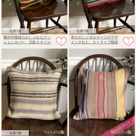
在庫1個
在庫1個
幾何学模様のおしゃれなクッ
幸せのシンボルマークがデザ
2
1
ションカバー、北欧スタイル
インされた、ストライプ模様
のストライプ模様のオールド
のオールドキリムのクッショ
キリム
ンカバー
在庫1個