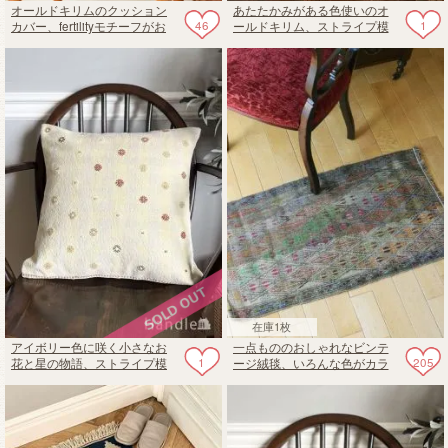
オールドキリムのクッション
あたたかみがある色使いのオ
46
1
カバー、fertilityモチーフがお
ールドキリム、ストライプ模
しゃれなクッション
様のクッションカバー
在庫1枚
アイボリー色に咲く小さなお
一点もののおしゃれなビンテ
1
205
花と星の物語、ストライプ模
ージ絨毯、いろんな色がカラ
様のビンテージキリム
フルに混ざったオールドキリ
ム