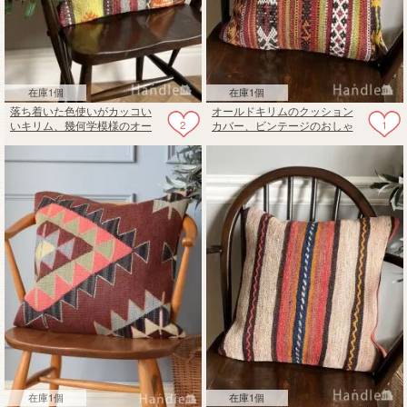
在庫1個
在庫1個
落ち着いた色使いがカッコい
オールドキリムのクッション
2
1
いキリム、幾何学模様のオー
カバー、ビンテージのおしゃ
ルドキリムのクッションカバ
れなストライプ模様
ー
在庫1個
在庫1個