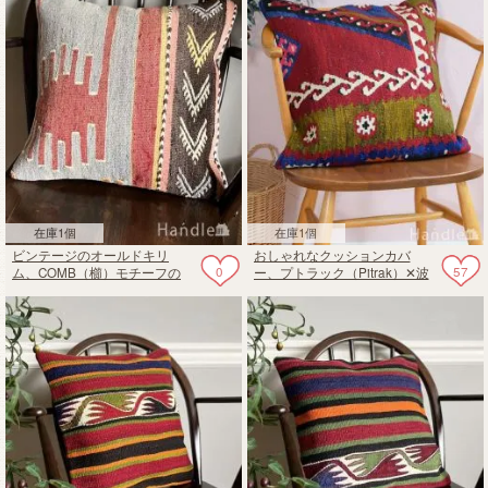
在庫1個
在庫1個
ビンテージのオールドキリ
おしゃれなクッションカバ
0
57
ム、COMB（櫛）モチーフの
ー、プトラック（Pitrak）✕波
クッションカバー
モチーフのオールドキリム