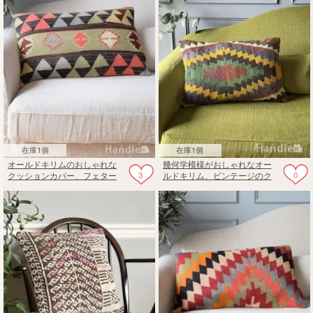
在庫1個
在庫1個
オールドキリムのおしゃれな
幾何学模様がおしゃれなオー
3
0
クッションカバー、フェター
ルドキリム、ビンテージのク
モチーフのクッションカバー
ッションカバー（60✕40）