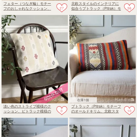
フェター（つなぎ輪）モチー
北欧スタイルのインテリアに
27
36
フのおしゃれなクッション、
似合うプトラック（Pitrak）モ
オールドキリムのクッション
チーフのオールドキリムのク
カバー60✕40
ッションカバー60✕40
在庫1個
淡い色のストライプ模様のク
プトラック（Pitrak）モチーフ
0
10
ッション、ピトラック模様の
のオールドキリム、北欧スタ
オールドキリムのカバー
イルのインテリアに似合うク
ッションカバー