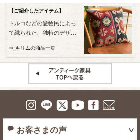
【ご紹介したアイテム】
トルコなどの遊牧民によっ
て織られた、独特のデザイ
ンがおしゃれなキリムの絨
キリムの商品一覧
毯やクッションなどをご紹
介します。
お客さまの声