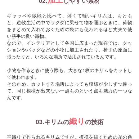
02.
しやすい素材
ギャッベや絨毯と比べて、薄くて軽いキリムは、もとも
と、遊牧生活の中でラクダに乗せて物を運ぶときに、荷物
をまとめて入れておくための袋にも使われるほど丈夫で使
い勝手の良い織物。
なので、インテリアとして各国に広まった現在では、クッ
ションやバッグなどの小物に加工されたり、椅子の座面に
張ったりと、いろんな場所で活用されているんです。
小物を作るときに使う際も、大きな1枚のキリムをカットし
て使われます。
そのため、カットする場所によっても模様が少しずつ違っ
て、同じ模様が出来ない一点ものという点も魅力の一つな
んです。
織り
03.キリムの
の技術
平織りで作られるキリムですが、模様を描くための糸の色