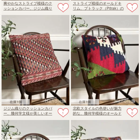
爽やかなストライプ模様のク
ストライプ模様のオールドキ
1
1
ッションカバー、ジジム織り
リム、プトラック（Pitrak）の
のオールドキリム
おしゃれなクッション
在庫1個
在庫1個
ジジム織りのクッションカバ
北欧スタイルの色使いが魅力
1
0
ー、幾何学文様が美しいオー
的な、幾何学模様のオールド
ルドキリム
キリムクッションカバー