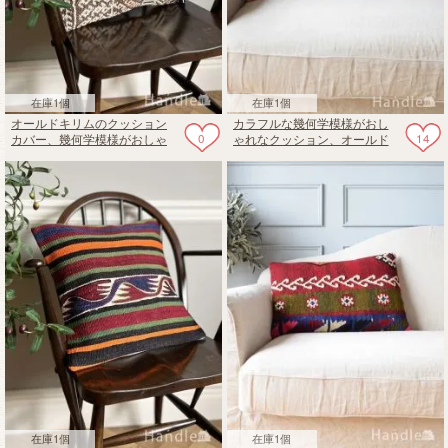
在庫1個
在庫1個
オールドキリムのクッション
カラフルな幾何学模様がおし
0
14
カバー、幾何学模様がおしゃ
ゃれなクッション、オールド
れな一点もののクッション
キリムのクッションカバー
60✕40
在庫1個
在庫1個