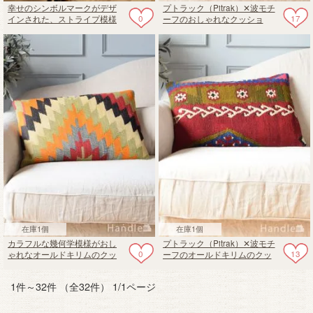
幸せのシンボルマークがデザ
プトラック（Pitrak）✕波モチ
0
17
インされた、ストライプ模様
ーフのおしゃれなクッショ
のオールドキリムのクッショ
ン、オールドキリムのクッシ
ンカバー
ョンカバー60✕40
在庫1個
在庫1個
カラフルな幾何学模様がおし
プトラック（Pitrak）✕波モチ
0
13
ゃれなオールドキリムのクッ
ーフのオールドキリムのクッ
ションカバー60✕40
ションカバー60✕40
1件～32件 （全32件） 1/1ページ