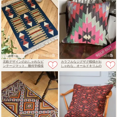
在庫1枚
北欧デザインのおしゃれなビ
カラフルなジグザグ模様がお
3
1
ンテージマット、幾何学模様
しゃれな、オールドキリムの
の使いやすいオールドキリム
クッションカバー