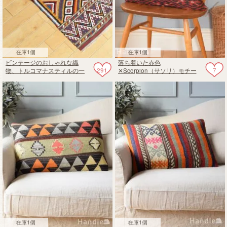
在庫1個
在庫1個
ビンテージのおしゃれな織
落ち着いた赤色
291
7
物、トルコマナスティルの一
✕Scorpion（サソリ）モチー
点もののオールドキリム
フのオールドキリムのクッシ
ョンカバー50✕50
在庫1個
在庫1個