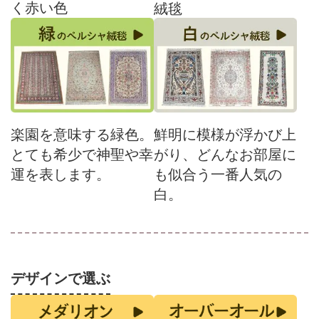
く赤い色
絨毯
楽園を意味する緑色。
鮮明に模様が浮かび上
とても希少で神聖や幸
がり、どんなお部屋に
運を表します。
も似合う一番人気の
白。
デザインで選ぶ