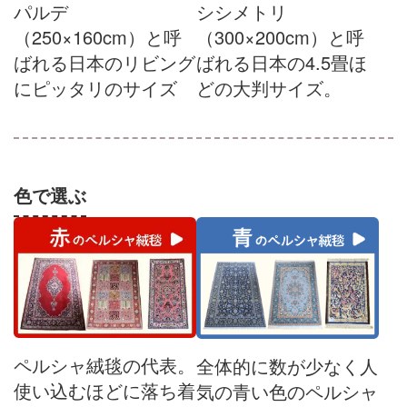
パルデ
シシメトリ
（250×160cm）と呼
（300×200cm）と呼
ばれる日本のリビング
ばれる日本の4.5畳ほ
にピッタリのサイズ
どの大判サイズ。
色で選ぶ
ペルシャ絨毯の代表。
全体的に数が少なく人
使い込むほどに落ち着
気の青い色のペルシャ