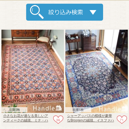
在庫1枚
在庫1枚
小さなお花が連なる美しいア
シャーアッパスの模様が豪華
36
71
ンティークの絨毯、ミナ・ハ
なBroojenの絨毯、イスファハ
ニパターンのべラミンのペル
ーンのビンテージカーペット