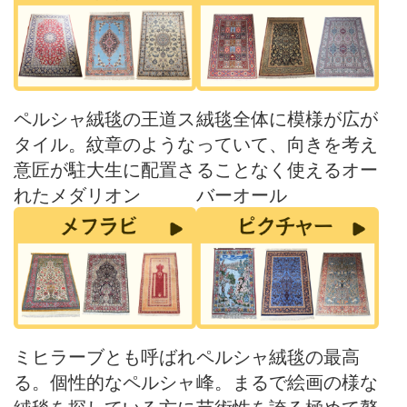
ペルシャ絨毯の王道ス
絨毯全体に模様が広が
タイル。紋章のような
っていて、向きを考え
意匠が駐大生に配置さ
ることなく使えるオー
れたメダリオン
バーオール
ミヒラーブとも呼ばれ
ペルシャ絨毯の最高
る。個性的なペルシャ
峰。まるで絵画の様な
絨毯を探している方に
芸術性を誇る極めて贅